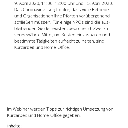
9. April 2020, 11:00–12:00 Uhr und 15. April 2020.
Das Coro­na­vi­rus sorgt dafür, dass vie­le Betrie­be
und Orga­ni­sa­tio­nen Ihre Pfor­ten vor­über­ge­hend
schlie­ßen müs­sen. Für eini­ge NPOs sind die aus­
blei­ben­den Gel­der exis­tenz­be­dro­hend. Zwei kri­
sen­be­währ­te Mit­tel, um Kos­ten ein­zu­spa­ren und
bestimm­te Tätig­kei­ten auf­recht zu hal­ten, sind
Kurz­ar­beit und Home-Office.
Im Webi­nar wer­den Tipps zur rich­ti­gen Umset­zung von
Kurz­ar­beit und Home-Office gege­ben.
Inhal­te
: