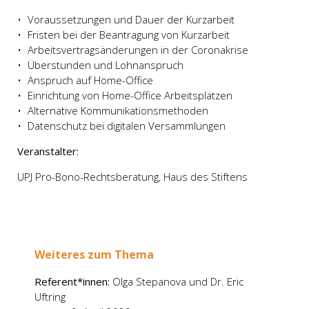
Vor­aus­set­zun­gen und Dau­er der Kurz­ar­beit
Fris­ten bei der Bean­tra­gung von Kurz­ar­beit
Arbeits­ver­trags­än­de­run­gen in der Coro­na­kri­se
Über­stun­den und Lohn­an­spruch
Anspruch auf Home-Office
Ein­rich­tung von Home-Office Arbeits­plät­zen
Alter­na­ti­ve Kom­mu­ni­ka­ti­ons­me­tho­den
Daten­schutz bei digi­ta­len Ver­samm­lun­gen
Ver­an­stal­ter:
UPJ Pro-Bono-Rechts­be­ra­tung, Haus des Stif­tens
Wei­te­res zum The­ma
Referent*innen:
Olga Ste­pa­no­va und Dr. Eric
Uftring