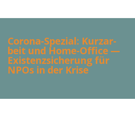
Coro­­na-Spe­zi­al: Kurz­ar­
beit und Home-Office —
Exis­tenz­si­che­rung für
NPOs in der Kri­se