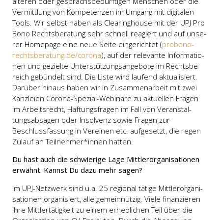
älte­ren oder gesprächs­be­dürf­ti­gen Men­schen oder die
Ver­mitt­lung von Kom­pe­ten­zen im Umgang mit digi­ta­len
Tools. Wir selbst haben als Clea­ring­house mit der UPJ Pro
Bono Rechts­be­ra­tung sehr schnell reagiert und auf unse­
rer Home­page eine neue Sei­te ein­ge­rich­tet (
probono-
rechtsberatung.de/corona
), auf der rele­van­te Infor­ma­tio­
nen und geziel­te Unter­stüt­zungs­an­ge­bo­te im Rechts­be­
reich gebün­delt sind. Die Lis­te wird lau­fend aktua­li­siert.
Dar­über hin­aus haben wir in Zusam­men­ar­beit mit zwei
Kanz­lei­en Coro­na-Spe­zi­al-Webi­na­re zu aktu­el­len Fra­gen
im Arbeits­recht, Haf­tungs­fra­gen im Fall von Ver­an­stal­
tungs­ab­sa­gen oder Insol­venz sowie Fra­gen zur
Beschluss­fas­sung in Ver­ei­nen etc. auf­ge­setzt, die regen
Zulauf an Teilnehmer*innen hat­ten.
Du hast auch die schwie­ri­ge Lage Mitt­ler­or­ga­ni­sa­tio­nen
erwähnt. Kannst Du dazu mehr sagen?
Im UPJ-Netz­werk sind u.a. 25 regio­nal täti­ge Mitt­ler­or­ga­ni­
sa­tio­nen orga­ni­siert, alle gemein­nüt­zig. Vie­le finan­zie­ren
ihre Mitt­ler­tä­tig­keit zu einem erheb­li­chen Teil über die