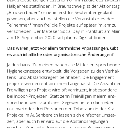
Halb­jah­res statt­fin­den. In Braun­schweig ist der Akti­ons­tag
„Brü­cken bau­en“ ohne­hin erst für Sep­tem­ber geplant
gewe­sen, aber auch da stel­len die Ver­an­stal­ter es den
Teilnehmer*innen frei die Pro­jek­te auf spä­ter im Jahr zu
ver­schie­ben. Der Mal­te­ser Soci­al Day in Frank­furt am Main
am 18. Sep­tem­ber 2020 soll plan­mä­ßig statt­fin­den.
Das waren jetzt vor allem ter­min­li­che Anpas­sun­gen. Gibt
es auch inhalt­li­che oder orga­ni­sa­to­ri­sche Ände­run­gen?
Ja durch­aus. Zum einen haben alle Mitt­ler ent­spre­chen­de
Hygi­e­nekon­zep­te ent­wi­ckelt, die Vor­ga­ben zu den Ver­hal­
tens- und Abstands­re­geln beinhal­ten. Die Enga­ge­ment­
pro­jek­te wer­den ent­spre­chend ange­passt. Die Anzahl der
Frei­wil­li­gen pro Pro­jekt wird oft ver­rin­gert, ins­be­son­de­re
bei Indoor-Pro­jek­ten. Statt zehn Frei­wil­li­gen malern ent­
spre­chend den räum­li­chen Gege­ben­hei­ten dann eben
nur zwei oder drei Per­so­nen den Tobe­raum in der Kita.
Pro­jek­te im Außen­be­reich las­sen sich ein­fa­cher umset­
zen, aber auch hier wird auf die Abstands­reg­lun­gen
geach­tet. Geplan­te Pro­jek­te mit direk­ten Begeg­nun­gen