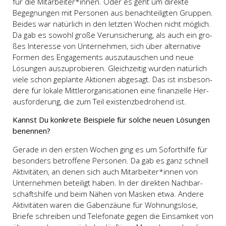
für die Mitarbeiter*innen. Oder es geht um direk­te
Begeg­nun­gen mit Per­so­nen aus benach­tei­lig­ten Grup­pen.
Bei­des war natür­lich in den letz­ten Wochen nicht mög­lich.
Da gab es sowohl gro­ße Ver­un­si­che­rung, als auch ein gro­
ßes Inter­es­se von Unter­neh­men, sich über alter­na­ti­ve
For­men des Enga­ge­ments aus­zu­tau­schen und neue
Lösun­gen aus­zu­pro­bie­ren. Gleich­zei­tig wur­den natür­lich
vie­le schon geplan­te Aktio­nen abge­sagt. Das ist ins­be­son­
de­re für loka­le Mitt­ler­or­ga­ni­sa­tio­nen eine finan­zi­el­le Her­
aus­for­de­rung, die zum Teil exis­tenz­be­dro­hend ist.
Kannst Du kon­kre­te Bei­spie­le für sol­che neu­en Lösun­gen
benen­nen?
Gera­de in den ers­ten Wochen ging es um Sofort­hil­fe für
beson­ders betrof­fe­ne Per­so­nen. Da gab es ganz schnell
Akti­vi­tä­ten, an denen sich auch Mitarbeiter*innen von
Unter­neh­men betei­ligt haben. In der direk­ten Nach­bar­
schafts­hil­fe und beim Nähen von Mas­ken etwa. Ande­re
Akti­vi­tä­ten waren die Gaben­zäu­ne für Woh­nungs­lo­se,
Brie­fe schrei­ben und Tele­fo­na­te gegen die Ein­sam­keit von