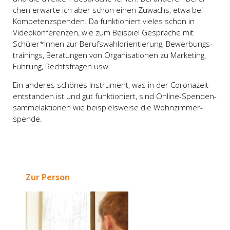
chen erwar­te ich aber schon einen Zuwachs, etwa bei
Kom­pe­tenz­spen­den. Da funk­tio­niert vie­les schon in
Video­kon­fe­ren­zen, wie zum Bei­spiel Gesprä­che mit
Schüler*innen zur Berufs­wahl­ori­en­tie­rung, Bewer­bungs­
trai­nings, Bera­tun­gen von Orga­ni­sa­tio­nen zu Mar­ke­ting,
Füh­rung, Rechts­fra­gen usw.
Ein ande­res schö­nes Instru­ment, was in der Coro­na­zeit
ent­stan­den ist und gut funk­tio­niert, sind Online-Spen­den­
sam­mel­ak­tio­nen wie bei­spiels­wei­se die Wohn­zim­mer­
spen­de.
Zur Per­son