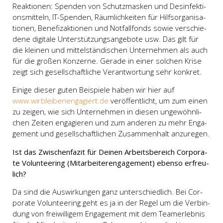
Reak­tio­nen: Spen­den von Schutz­mas­ken und Des­in­fek­ti­
ons­mit­teln, IT-Spen­den, Räum­lich­kei­ten für Hilfs­or­ga­ni­sa­
tio­nen, Bene­fiz­ak­tio­nen und Not­fall­fonds sowie ver­schie­
de­ne digi­ta­le Unter­stüt­zungs­an­ge­bo­te usw. Das gilt für
die klei­nen und mit­tel­stän­di­schen Unter­neh­men als auch
für die gro­ßen Kon­zer­ne. Gera­de in einer sol­chen Kri­se
zeigt sich gesell­schaft­li­che Ver­ant­wor­tung sehr kon­kret.
Eini­ge die­ser guten Bei­spie­le haben wir hier auf
www.wirbleibenengagiert.de
ver­öf­fent­licht, um zum einen
zu zei­gen, wie sich Unter­neh­men in die­sen unge­wöhn­li­
chen Zei­ten enga­gie­ren und zum ande­ren zu mehr Enga­
ge­ment und gesell­schaft­li­chen Zusam­men­halt anzu­re­gen.
Ist das Zwi­schen­fa­zit für Dei­nen Arbeits­be­reich Cor­po­ra­
te Vol­un­tee­ring (Mit­ar­bei­ter­en­ga­ge­ment) eben­so erfreu­
lich?
Da sind die Aus­wir­kun­gen ganz unter­schied­lich. Bei Cor­
po­ra­te Vol­un­tee­ring geht es ja in der Regel um die Ver­bin­
dung von frei­wil­li­gem Enga­ge­ment mit dem Teamer­leb­nis