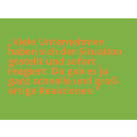
„Vie­le Unter­neh­men
haben sich der Situa­ti­on
gestellt und sofort
reagiert. Da gab es ja
ganz schnel­le und groß­
ar­ti­ge Reak­tio­nen.“