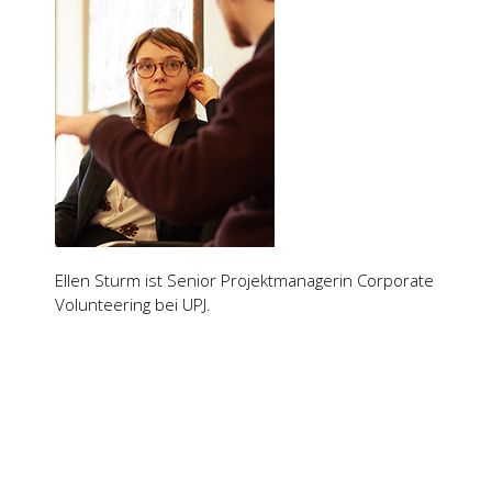
Ellen Sturm ist Seni­or Pro­jekt­ma­na­ge­rin Cor­po­ra­te
Vol­un­tee­ring bei UPJ.