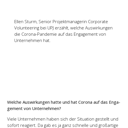
Ellen Sturm, Seni­or Pro­jekt­ma­na­ge­rin Cor­po­ra­te
Vol­un­tee­ring bei UPJ erzählt, wel­che Aus­wir­kun­gen
die Coro­na-Pan­de­mie auf das Enga­ge­ment von
Unter­neh­men hat.
Wel­che Aus­wir­kun­gen hat­te und hat Coro­na auf das Enga­
ge­ment von Unter­neh­men?
Vie­le Unter­neh­men haben sich der Situa­ti­on gestellt und
sofort reagiert. Da gab es ja ganz schnel­le und groß­ar­ti­ge