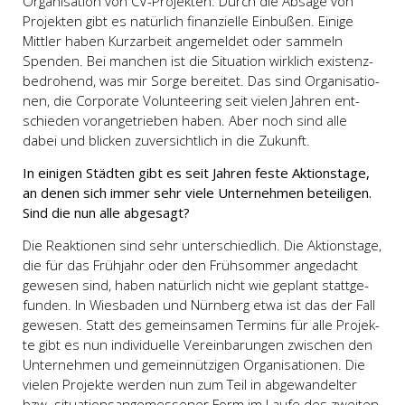
Orga­ni­sa­ti­on von CV-Pro­jek­ten. Durch die Absa­ge von
Pro­jek­ten gibt es natür­lich finan­zi­el­le Ein­bu­ßen. Eini­ge
Mitt­ler haben Kurz­ar­beit ange­mel­det oder sam­meln
Spen­den. Bei man­chen ist die Situa­ti­on wirk­lich exis­tenz­
be­dro­hend, was mir Sor­ge berei­tet. Das sind Orga­ni­sa­tio­
nen, die Cor­po­ra­te Vol­un­tee­ring seit vie­len Jah­ren ent­
schie­den vor­an­ge­trie­ben haben. Aber noch sind alle
dabei und bli­cken zuver­sicht­lich in die Zukunft.
In eini­gen Städ­ten gibt es seit Jah­ren fes­te Akti­ons­ta­ge,
an denen sich immer sehr vie­le Unter­neh­men betei­li­gen.
Sind die nun alle abge­sagt?
Die Reak­tio­nen sind sehr unter­schied­lich. Die Akti­ons­ta­ge,
die für das Früh­jahr oder den Früh­som­mer ange­dacht
gewe­sen sind, haben natür­lich nicht wie geplant statt­ge­
fun­den. In Wies­ba­den und Nürn­berg etwa ist das der Fall
gewe­sen. Statt des gemein­sa­men Ter­mins für alle Pro­jek­
te gibt es nun indi­vi­du­el­le Ver­ein­ba­run­gen zwi­schen den
Unter­neh­men und gemein­nüt­zi­gen Orga­ni­sa­tio­nen. Die
vie­len Pro­jek­te wer­den nun zum Teil in abge­wan­del­ter
bzw. situa­ti­ons­an­ge­mes­se­ner Form im Lau­fe des zwei­ten