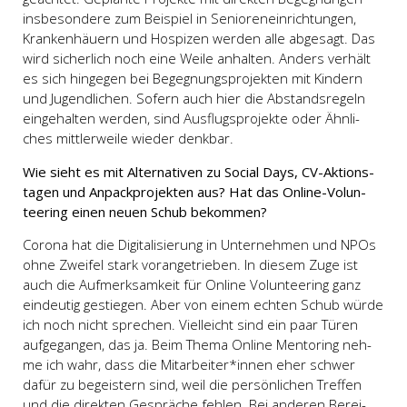
ins­be­son­de­re zum Bei­spiel in Senio­ren­ein­rich­tun­gen,
Kran­ken­häu­ern und Hos­pi­zen wer­den alle abge­sagt. Das
wird sicher­lich noch eine Wei­le anhal­ten. Anders ver­hält
es sich hin­ge­gen bei Begeg­nungs­pro­jek­ten mit Kin­dern
und Jugend­li­chen. Sofern auch hier die Abstands­re­geln
ein­ge­hal­ten wer­den, sind Aus­flugs­pro­jek­te oder Ähn­li­
ches mitt­ler­wei­le wie­der denk­bar.
Wie sieht es mit Alter­na­ti­ven zu Soci­al Days, CV-Akti­ons­
ta­gen und Anpack­pro­jek­ten aus?
Hat das Online-Vol­un­
tee­ring einen neu­en Schub bekom­men?
Coro­na hat die Digi­ta­li­sie­rung in Unter­neh­men und NPOs
ohne Zwei­fel stark vor­an­ge­trie­ben. In die­sem Zuge ist
auch die Auf­merk­sam­keit für Online Vol­un­tee­ring ganz
ein­deu­tig gestie­gen. Aber von einem ech­ten Schub wür­de
ich noch nicht spre­chen. Viel­leicht sind ein paar Türen
auf­ge­gan­gen, das ja. Beim The­ma Online Men­to­ring neh­
me ich wahr, dass die Mitarbeiter*innen eher schwer
dafür zu begeis­tern sind, weil die per­sön­li­chen Tref­fen
und die direk­ten Gesprä­che feh­len. Bei ande­ren Berei­