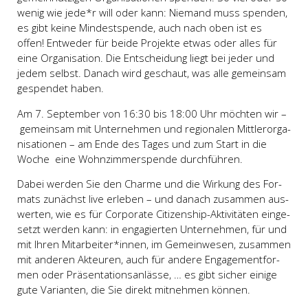
wenig wie jede*r will oder kann: Nie­mand muss spen­den,
es gibt kei­ne Min­dest­spen­de, auch nach oben ist es
offen! Ent­we­der für bei­de Pro­jek­te etwas oder alles für
eine Orga­ni­sa­ti­on. Die Ent­schei­dung liegt bei jeder und
jedem selbst.
Danach wird geschaut, was alle gemein­sam
gespen­det haben.
Am 7. Sep­tem­ber von 16:30 bis 18:00 Uhr möch­ten wir –
gemein­sam mit Unter­neh­men und regio­na­len Mitt­ler­or­ga­
ni­sa­tio­nen – am Ende des Tages und zum Start in die
Woche eine Wohn­zim­mer­spen­de durch­füh­ren.
Dabei wer­den Sie den Charme und die Wir­kung des For­
mats zunächst live erle­ben – und danach zusam­men aus­
wer­ten, wie es für Cor­po­ra­te Citi­zenship-Akti­vi­tä­ten ein­ge­
setzt wer­den kann: in enga­gier­ten Unter­neh­men, für und
mit Ihren Mitarbeiter*innen, im Gemein­we­sen, zusam­men
mit ande­ren Akteu­ren, auch für ande­re Enga­ge­ment­for­
men oder Prä­sen­ta­ti­ons­an­läs­se, … es gibt sicher eini­ge
gute Vari­an­ten, die Sie direkt mit­neh­men kön­nen.