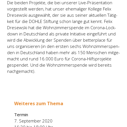
Die bei­den Pro­jek­te, die bei unse­rer Live-Prä­sen­ta­ti­on
vor­ge­stellt wer­den, hat unser ehe­ma­li­ger Kol­le­ge Felix
Dre­sew­ski aus­ge­wählt, der sie aus sei­ner aktu­el­len Tätig­
keit für die DOHLE Stif­tung schon lan­ge gut kennt. Felix
Dre­sew­ski hat die Wohn­zim­mer­spen­de im Coro­na-Lock­
down in Deutsch­land als pri­va­te Initia­ti­ve ein­ge­führt und
wird die Abwick­lung der Spen­den über bet­ter­place für
uns orga­ni­sie­ren (in den ers­ten sechs Wohn­zim­mer­spen­
den in Deutsch­land haben mehr als 150 Men­schen mit­ge­
macht und rund 16.000 Euro für Coro­na-Hilfs­pro­jek­te
gespen­det. Und die Wohn­zim­mer­spen­de wird bereits
nach­ge­macht).
Wei­te­res zum The­ma
Ter­min
7. Sep­tem­ber 2020
16:30 bis 18:00 Uhr