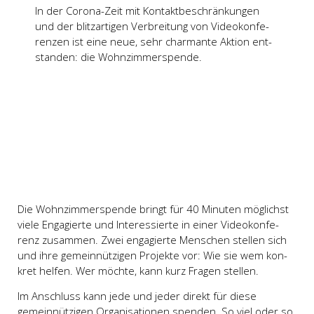
In der Coro­na-Zeit mit Kon­takt­be­schrän­kun­gen
und der blitz­ar­ti­gen Ver­brei­tung von Video­kon­fe­
ren­zen ist eine neue, sehr char­man­te Akti­on ent­
stan­den: die Wohn­zim­mer­spen­de.
Die Wohn­zim­mer­spen­de bringt für 40 Minu­ten mög­lichst
vie­le Enga­gier­te und Inter­es­sier­te in einer Video­kon­fe­
renz zusam­men. Zwei enga­gier­te Men­schen stel­len sich
und ihre gemein­nüt­zi­gen Pro­jek­te vor: Wie sie wem kon­
kret hel­fen. Wer möch­te, kann kurz Fra­gen stel­len.
Im Anschluss kann jede und jeder direkt für die­se
gemein­nüt­zi­gen Orga­ni­sa­tio­nen
spen­den
. So viel oder so