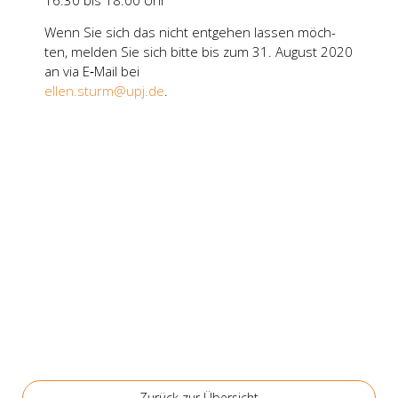
Wenn Sie sich das nicht ent­ge­hen las­sen möch­
ten, mel­den Sie sich bit­te bis zum 31. August 2020
an via E‑Mail bei
ellen.sturm@upj.de
.
Zurück zur Über­sicht