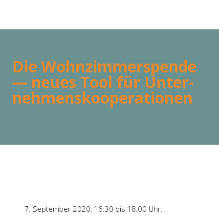
Die Wohn­zim­mer­spen­de
— neu­es Tool für Unter­
neh­mens­ko­ope­ra­tio­nen
7. Sep­tem­ber 2020, 16:30 bis 18:00 Uhr.