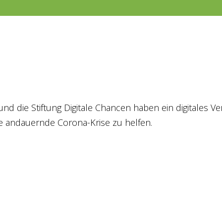
d die Stif­tung Digi­ta­le Chan­cen haben ein digi­ta­les Ver­
andau­ern­de Coro­na-Kri­se zu hel­fen.