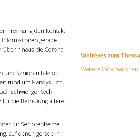
chen Tren­nung den Kon­takt
 Infor­ma­tio­nen gera­de
r­über hin­aus die Coro­na-
Wei­te­res zum The­m
Wei­te­re Infor­ma­tio­n
en und Senio­ren tele­fo­
e­men rund um Han­dys und
auch schwie­ri­ger tech­ni­
h für die Betreu­ung älte­rer
­ner für Senio­ren­hei­me
ung, auf denen gera­de in