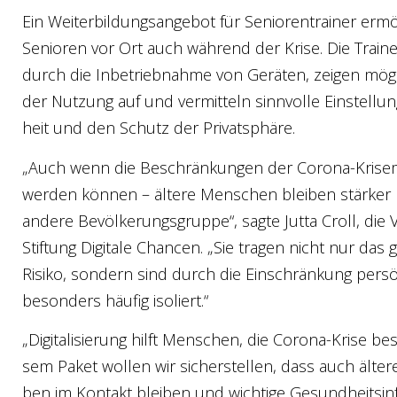
Ein Wei­ter­bil­dungs­an­ge­bot für Senio­ren­trai­ner erm
Senio­ren vor Ort auch wäh­rend der Kri­se. Die Trai­n
durch die Inbe­trieb­nah­me von Gerä­ten, zei­gen mög­li
der Nut­zung auf und ver­mit­teln sinn­vol­le Ein­stel­lun
heit und den Schutz der Pri­vat­sphä­re.
„Auch wenn die Beschrän­kun­gen der Coro­na-Kri­se
wer­den kön­nen – älte­re Men­schen blei­ben stär­ker b
ande­re Bevöl­ke­rungs­grup­pe“, sag­te Jut­ta Croll, die 
Stif­tung Digi­ta­le Chan­cen. „Sie tra­gen nicht nur das g
Risi­ko, son­dern sind durch die Ein­schrän­kung per­sön­
beson­ders häu­fig iso­liert.“
„Digi­ta­li­sie­rung hilft Men­schen, die Coro­na-Kri­se be
sem Paket wol­len wir sicher­stel­len, dass auch älte­
ben im Kon­takt blei­ben und wich­ti­ge Gesund­heits­in­f