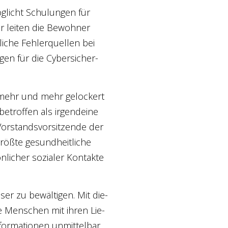
ög­licht Schu­lun­gen für
er lei­ten die Bewoh­ner
­che Feh­ler­quel­len bei
­gen für die Cyber­si­cher­
­mehr und mehr gelo­ckert
etrof­fen als irgend­ei­ne
Vor­stands­vor­sit­zen­de der
röß­te gesund­heit­li­che
li­cher sozia­ler Kon­tak­te
s­ser zu bewäl­ti­gen. Mit die­
re Men­schen mit ihren Lie­
or­ma­tio­nen unmit­tel­bar