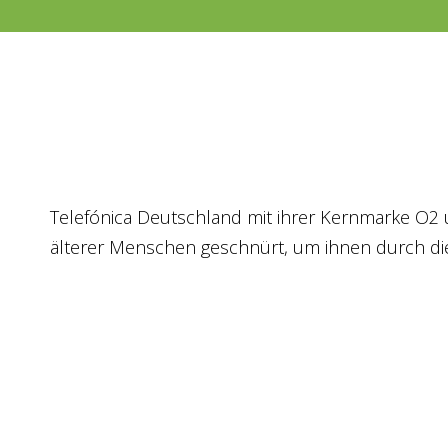
Tele­fó­ni­ca Deutsch­land mit ihrer Kern­mar­ke O2 un
älte­rer Men­schen geschnürt, um ihnen durch die 