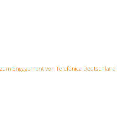
a
en zum Enga­ge­ment von Tele­fó­ni­ca Deutsch­land