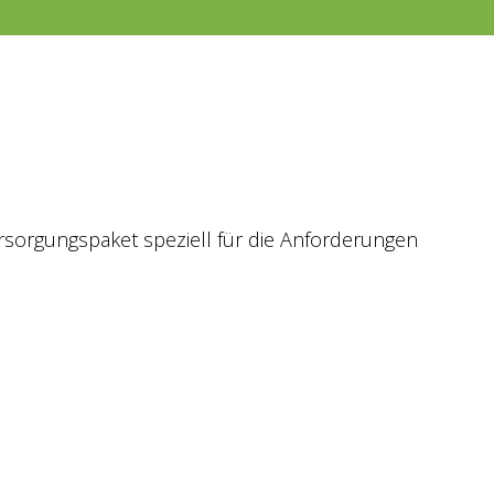
sor­gungs­pa­ket spe­zi­ell für die Anfor­de­run­gen