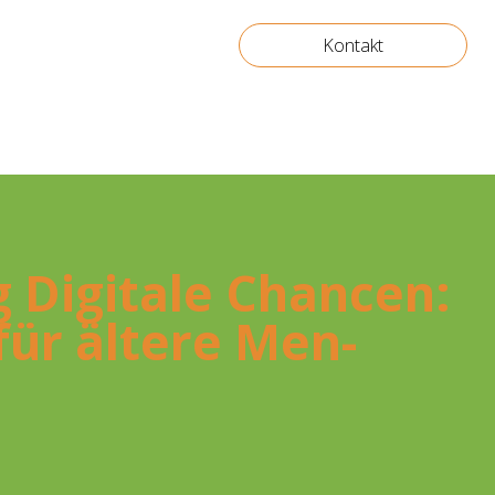
Kontakt
 Digi­ta­le Chan­cen:
t für älte­re Men­