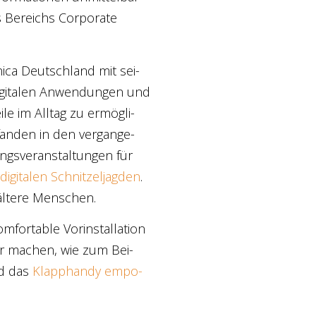
s Bereichs Cor­po­ra­te
ni­ca Deutsch­land mit sei­
gi­ta­len Anwen­dun­gen und
­le im All­tag zu ermög­li­
an­den in den ver­gan­ge­
gs­ver­an­stal­tun­gen für
digi­ta­len Schnit­zel­jag­den
.
älte­re Men­schen.
or­ta­ble Vor­in­stal­la­ti­on
ter machen, wie zum Bei­
d das
Klapp­han­dy empo­