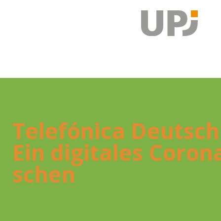
Tele­fó­ni­ca Deutsch
Ein digi­ta­les Coro­­n
schen