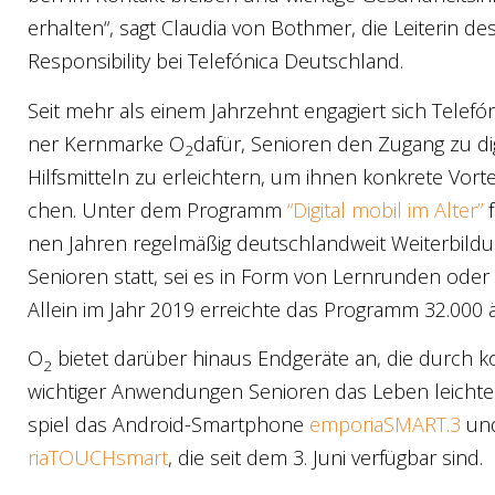
erhal­ten“, sagt Clau­dia von Both­mer, die Lei­te­rin de
Respon­si­bi­li­ty bei Tele­fó­ni­ca Deutsch­land.
Seit mehr als einem Jahr­zehnt enga­giert sich Tele­fó­
ner Kern­mar­ke O
dafür, Senio­ren den Zugang zu di
2
Hilfs­mit­teln zu erleich­tern, um ihnen kon­kre­te Vor­tei
chen. Unter dem Pro­gramm
“Digi­tal mobil im Alter”
f
nen Jah­ren regel­mä­ßig deutsch­land­weit Wei­ter­bil­dun
Senio­ren statt, sei es in Form von Lern­run­den oder
Allein im Jahr 2019 erreich­te das Pro­gramm 32.000 
O
bie­tet dar­über hin­aus End­ge­rä­te an, die durch kom­f
2
wich­ti­ger Anwen­dun­gen Senio­ren das Leben leich­
spiel das Andro­id-Smart­pho­ne
emporiaSMART.3
un
ria­TOUCHs­mart
, die seit dem 3. Juni ver­füg­bar sind.