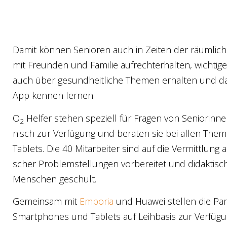
Damit kön­nen Senio­ren auch in Zei­ten der räum­li­
mit Freun­den und Fami­lie auf­recht­erhal­ten, wich­ti­ge
auch über gesund­heit­li­che The­men erhal­ten und da
App ken­nen ler­nen.
O
Hel­fer ste­hen spe­zi­ell für Fra­gen von Senio­rin­n
2
nisch zur Ver­fü­gung und bera­ten sie bei allen Th
Tablets. Die 40 Mit­ar­bei­ter sind auf die Ver­mitt­lung 
scher Pro­blem­stel­lun­gen vor­be­rei­tet und didak­tisc
Men­schen geschult.
Gemein­sam mit
Empo­ria
und Hua­wei stel­len die Part
Smart­pho­nes und Tablets auf Leih­ba­sis zur Ver­fü­g