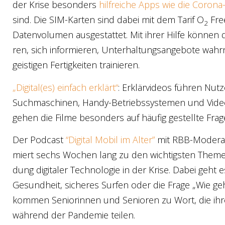
der Kri­se beson­ders
hilf­rei­che Apps wie die Coro­
sind. Die SIM-Kar­ten sind dabei mit dem Tarif O
Free
2
Daten­vo­lu­men aus­ge­stat­tet. Mit ihrer Hil­fe kön­nen
ren, sich infor­mie­ren, Unter­hal­tungs­an­ge­bo­te wah
geis­ti­gen Fer­tig­kei­ten trai­nie­ren.
„Digital(es) ein­fach erklärt“
: Erklär­vi­de­os füh­ren N
Such­ma­schi­nen, Han­dy-Betriebs­sys­te­men und Video
gehen die Fil­me beson­ders auf häu­fig gestell­te Fra­
Der Pod­cast
“Digi­tal Mobil im Alter”
mit RBB-Mode­ra­to
miert sechs Wochen lang zu den wich­tigs­ten The­
dung digi­ta­ler Tech­no­lo­gie in der Kri­se. Dabei geh
Gesund­heit, siche­res Sur­fen oder die Fra­ge „Wie ge
kom­men Senio­rin­nen und Senio­ren zu Wort, die ihre 
wäh­rend der Pan­de­mie tei­len.