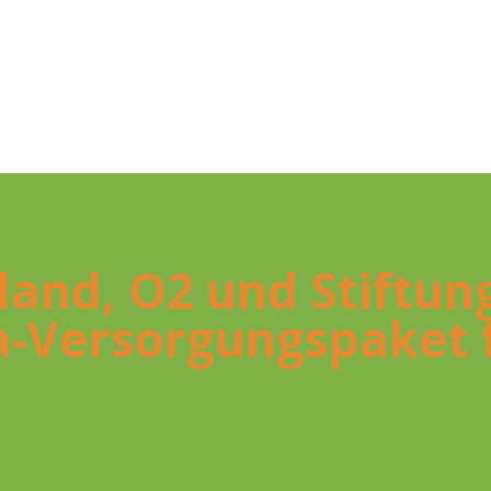
­land, O2 und Stif­tung
a-Ver­­­sor­gungs­­pa­ke