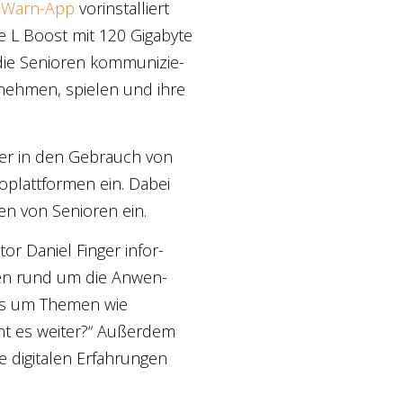
na-Warn-App
vor­in­stal­liert
 L Boost mit 120 Giga­byte
 die Senio­ren kom­mu­ni­zie­
r­neh­men, spie­len und ihre
ut­zer in den Gebrauch von
­platt­for­men ein. Dabei
gen von Senio­ren ein.
r Dani­el Fin­ger infor­
men rund um die Anwen­
t es um The­men wie
ht es wei­ter?“ Außer­dem
digi­ta­len Erfah­run­gen