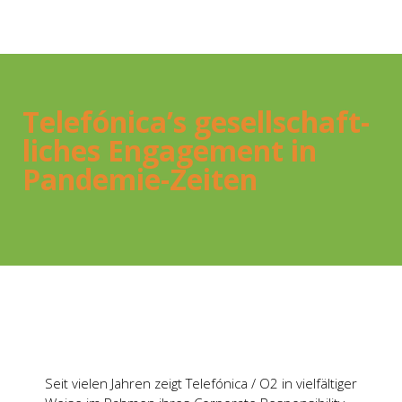
Telefónica’s gesell­schaft­
li­ches Enga­ge­ment in
Pan­­de­­mie-Zei­­ten
Seit vie­len Jah­ren zeigt Tele­fó­ni­ca / O2 in viel­fäl­ti­ger