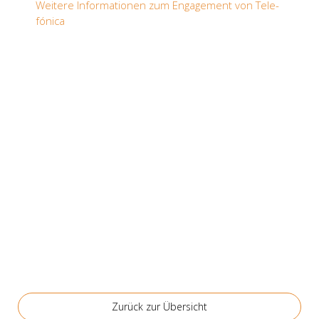
Wei­te­re Infor­ma­tio­nen zum Enga­ge­ment von Tele­
fó­ni­ca
Zurück zur Über­sicht