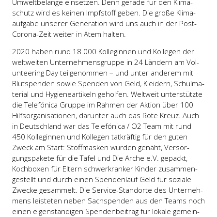
Umwelt­be­lan­ge ein­set­zen. Denn gera­de für den Kli­ma­
schutz wird es kei­nen Impf­stoff geben. Die gro­ße Kli­ma­
auf­ga­be unse­rer Genera­ti­on wird uns auch in der Post-
Coro­na-Zeit wei­ter in Atem hal­ten.
2020 haben rund 18.000 Kol­le­gin­nen und Kol­le­gen der
welt­wei­ten Unter­neh­mens­grup­pe in 24 Län­dern am Vol­
un­tee­ring Day teil­ge­nom­men – und unter ande­rem mit
Blut­spen­den sowie Spen­den von Geld, Klei­dern, Schul­ma­
te­ri­al und Hygie­ne­ar­ti­keln gehol­fen. Welt­weit unter­stütz­te
die Tele­fó­ni­ca Grup­pe im Rah­men der Akti­on über 100
Hilfs­or­ga­ni­sa­tio­nen, dar­un­ter auch das Rote Kreuz. Auch
in Deutsch­land war das Tele­fó­ni­ca / O2 Team mit rund
450 Kol­le­gin­nen und Kol­le­gen tat­kräf­tig für den guten
Zweck am Start: Stoff­mas­ken wur­den genäht, Ver­sor­
gungs­pa­ke­te für die Tafel und Die Arche e.V. gepackt,
Koch­bo­xen für Eltern schwer­kran­ker Kin­der zusam­men­
ge­stellt und durch einen Spen­den­lauf Geld für sozia­le
Zwe­cke gesam­melt. Die Ser­vice-Stand­or­te des Unter­neh­
mens leis­te­ten neben Sach­spen­den aus den Teams noch
einen eigen­stän­di­gen Spen­den­bei­trag für loka­le gemein­