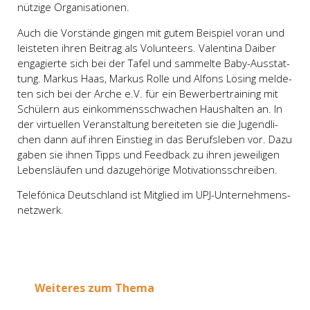
nüt­zi­ge Orga­ni­sa­tio­nen.
Auch die Vor­stän­de gin­gen mit gutem Bei­spiel vor­an und
leis­te­ten ihren Bei­trag als Vol­un­te­ers. Valen­ti­na Dai­ber
enga­gier­te sich bei der Tafel und sam­mel­te Baby-Aus­stat­
tung. Mar­kus Haas, Mar­kus Rol­le und Alfons Lösing mel­de­
ten sich bei der Arche e.V. für ein Bewer­ber­trai­ning mit
Schü­lern aus ein­kom­mens­schwa­chen Haus­hal­ten an. In
der vir­tu­el­len Ver­an­stal­tung berei­te­ten sie die Jugend­li­
chen dann auf ihren Ein­stieg in das Berufs­le­ben vor. Dazu
gaben sie ihnen Tipps und Feed­back zu ihren jewei­li­gen
Lebens­läu­fen und dazu­ge­hö­ri­ge Moti­va­ti­ons­schrei­ben.
Tele­fó­ni­ca Deutsch­land ist Mit­glied im UPJ-Unter­neh­mens­
netz­werk.
Wei­te­res zum The­ma