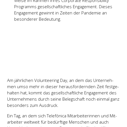
Wei­se im Rah­men ihres Cor­po­ra­te Respon­si­bi­li­ty
Pro­gramms gesell­schaft­li­ches Enga­ge­ment. Die­ses
Enga­ge­ment gewinnt in Zei­ten der Pan­de­mie an
beson­de­rer Bedeu­tung.
Am jähr­li­chen Vol­un­tee­ring Day, an dem das Unter­neh­
men umso mehr in die­ser her­aus­for­dern­den Zeit fest­ge­
hal­ten hat, kommt das gesell­schaft­li­che Enga­ge­ment des
Unter­neh­mens durch sei­ne Beleg­schaft noch ein­mal ganz
beson­ders zum Aus­druck.
Ein Tag, an dem sich Tele­fó­ni­ca Mit­ar­bei­te­rin­nen und Mit­
ar­bei­ter welt­weit für bedürf­ti­ge Men­schen und auch