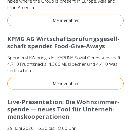
nities whe­re the Group is pre­sent in Euro­pe, Asia and
Latin Ame­ri­ca.
Mehr erfah­ren
Bei­spie­le
KPMG AG Wirt­schafts­prü­fungs­ge­sell­
schaft spen­det Food-Give-Aways
Spen­­den-LKW bringt der KARUNA Sozi­al Genos­sen­schaft
4.710 Frucht­snacks, 4.366 Müs­li­be­cher und 4.410 Was­
ser­fla­schen.
Mehr erfah­ren
Ver­an­stal­tun­gen
Live-Prä­­sen­­ta­­ti­on: Die Wohn­zim­mer­
spen­de — neu­es Tool für Unter­neh­
mens­ko­ope­ra­tio­nen
29. Juni 2020, 16.30 bis 18.00 Uhr