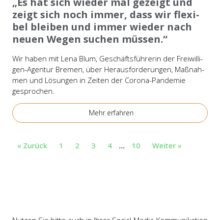
„Es hat sich wie­der mal gezeigt und
zeigt sich noch immer, dass wir fle­xi­
bel blei­ben und immer wie­der nach
neu­en Wegen suchen müs­sen.“
Wir haben mit Lena Blum, Geschäfts­füh­re­rin der Frei­wil­­li­
gen-Agen­­tur Bre­men, über Her­aus­for­de­run­gen, Maß­nah­
men und Lösun­gen in Zei­ten der Coro­­na-Pan­­de­­mie
gespro­chen.
Mehr erfah­ren
« Zurück
1
2
3
4
10
Wei­ter »
…