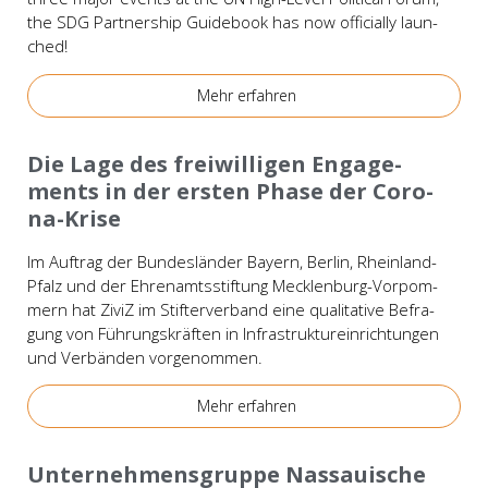
the SDG Part­nership Gui­de­book has now offi­ci­al­ly laun­
ched!
Mehr erfah­ren
Wis­sen
Die Lage des frei­wil­li­gen Enga­ge­
ments in der ers­ten Pha­se der Coro­­
na-Kri­­se
Im Auf­trag der Bun­des­län­der Bay­ern, Ber­lin, Rhein­­land-
Pfalz und der Ehren­amts­stif­tung Meck­­len­burg-Vor­­­pom­­
mern hat ZiviZ im Stif­ter­ver­band eine qua­li­ta­ti­ve Befra­
gung von Füh­rungs­kräf­ten in Infra­struk­tur­ein­rich­tun­gen
und Ver­bän­den vor­ge­nom­men.
Mehr erfah­ren
Bei­spie­le
Unter­neh­mens­grup­pe Nas­saui­sche