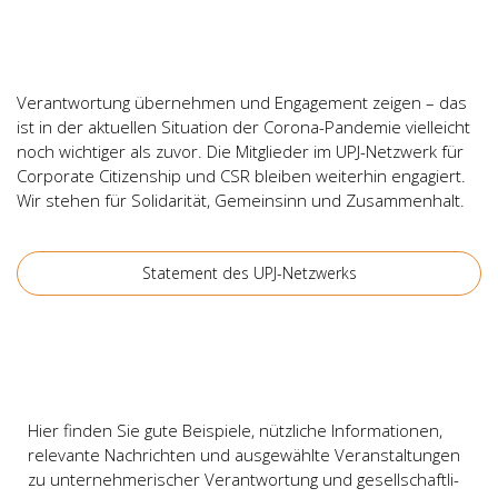
Ver­ant­wor­tung über­neh­men und Enga­ge­ment zei­gen – das
ist in der aktu­el­len Situa­ti­on der Coro­na-Pan­de­mie viel­leicht
noch wich­ti­ger als zuvor. Die Mit­glie­der im UPJ-Netz­werk für
Cor­po­ra­te Citi­zenship und CSR blei­ben wei­ter­hin enga­giert.
Wir ste­hen für Soli­da­ri­tät, Gemein­sinn und Zusam­men­halt.
State­ment des UPJ-Netz­werks
Hier fin­den Sie gute Bei­spie­le, nütz­li­che Infor­ma­tio­nen,
rele­van­te Nach­rich­ten und aus­ge­wähl­te Ver­an­stal­tun­gen
zu unter­neh­me­ri­scher Ver­ant­wor­tung und gesell­schaft­li­