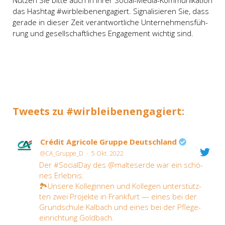
Nut­zen Sie bit­te auch in Ihrer Soci­al-Media-Kom­mu­ni­ka­ti­on
das Hash­tag #wirb­lei­ben­en­ga­giert. Signa­li­sie­ren Sie, dass
gera­de in die­ser Zeit ver­ant­wort­li­che Unter­neh­mens­füh­
rung und gesell­schaft­li­ches Enga­ge­ment wich­tig sind.
Tweets zu #wirb­lei­ben­en­ga­giert:
Cré­dit Agri­co­le Grup­pe Deutsch­land
·
@CA_Gruppe_D
5 Okt. 2022
Der #Soci­al­Day des @malteserde war ein schö­
nes Erleb­nis.
🏞Unse­re Kol­le­gin­nen und Kol­le­gen unter­stütz­
ten zwei Pro­jek­te in Frank­furt — eines bei der
Grund­schu­le Kal­bach und eines bei der Pfle­ge­
ein­rich­tung Gold­bach.