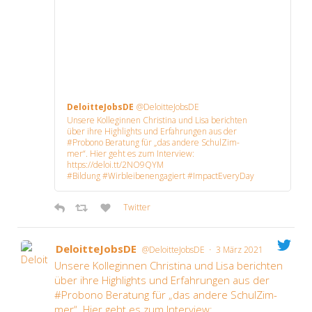
Deloit­te­Jobs­DE
@DeloitteJobsDE
Unse­re Kol­le­gin­nen Chris­ti­na und Lisa berich­ten
über ihre High­lights und Erfah­run­gen aus der
#Pro­bo­no Bera­tung für „das ande­re Schul­Zim­
mer“. Hier geht es zum Inter­view:
https://deloi.tt/2NO9QYM
#Bil­dung #Wirb­lei­ben­en­ga­giert #Impac­tE­ver­y­Day
Twit­ter
Deloit­te­Jobs­DE
·
@DeloitteJobsDE
3 März 2021
Unse­re Kol­le­gin­nen Chris­ti­na und Lisa berich­ten
über ihre High­lights und Erfah­run­gen aus der
#Pro­bo­no Bera­tung für „das ande­re Schul­Zim­
mer“. Hier geht es zum Inter­view: