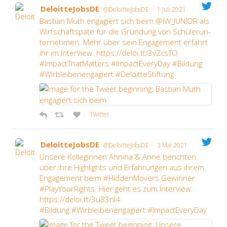
Deloit­te­Jobs­DE
·
@DeloitteJobsDE
1 Juli 2021
Bas­ti­an Muth enga­giert sich beim @IW_JUNIOR als
Wirt­schafts­pa­te für die Grün­dung von Schü­ler­un­
ter­neh­men. Mehr über sein Enga­ge­ment erfahrt
ihr im Inter­view. https://deloi.tt/3vZcsTO
#Impac­tT­hat­Mat­ters #Impac­tE­ver­y­Day #Bil­dung
#Wirb­lei­ben­en­ga­giert #Deloit­te­Stif­tung
Twit­ter
Deloit­te­Jobs­DE
·
@DeloitteJobsDE
3 Mai 2021
Unse­re Kol­le­gin­nen Anni­na & Anne berich­ten
über ihre High­lights und Erfah­run­gen aus ihrem
Enga­ge­ment beim #Hid­den­Mo­vers Gewin­ner
#Play­Your­Rights. Hier geht es zum Inter­view:
https://deloi.tt/3u83nI4
#Bil­dung #Wirb­lei­ben­en­ga­giert #Impac­tE­ver­y­Day