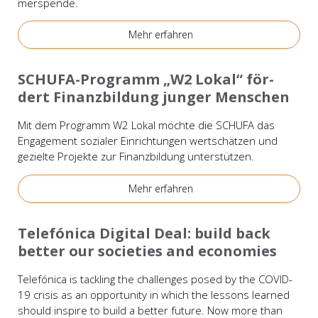
mer­spen­de.
Mehr erfah­ren
Bei­spie­le
SCHUFA-Pro­­gramm „W2 Lokal“ för­
dert Finanz­bil­dung jun­ger Men­schen
Mit dem Pro­gramm W2 Lokal möch­te die SCHUFA das
Enga­ge­ment sozia­ler Ein­rich­tun­gen wert­schät­zen und
geziel­te Pro­jek­te zur Finanz­bil­dung unter­stüt­zen.
Mehr erfah­ren
Bei­spie­le
Tele­fó­ni­ca Digi­tal Deal: build back
bet­ter our socie­ties and eco­no­mies
Tele­fó­ni­ca is tack­ling the chal­len­ges posed by the COVID-
19 cri­sis as an oppor­tu­ni­ty in which the les­sons lear­ned
should inspi­re to build a bet­ter future. Now more than