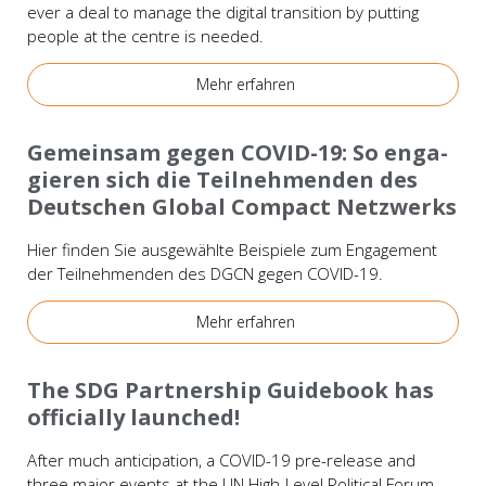
ever a deal to mana­ge the digi­tal tran­si­ti­on by put­ting
peop­le at the cent­re is nee­ded.
Mehr erfah­ren
Bei­spie­le
Gemein­sam gegen COVID-19: So enga­
gie­ren sich die Teil­neh­men­den des
Deut­schen Glo­bal Com­pact Netz­werks
Hier fin­den Sie aus­ge­wähl­te Bei­spie­le zum Enga­ge­ment
der Teil­neh­men­den des DGCN gegen COVID-19.
Mehr erfah­ren
Wis­sen
The SDG Part­nership Gui­de­book has
offi­ci­al­ly laun­ched!
After much anti­ci­pa­ti­on, a COVID-19 pre-release and
three major events at the UN High-Level Poli­ti­cal Forum,