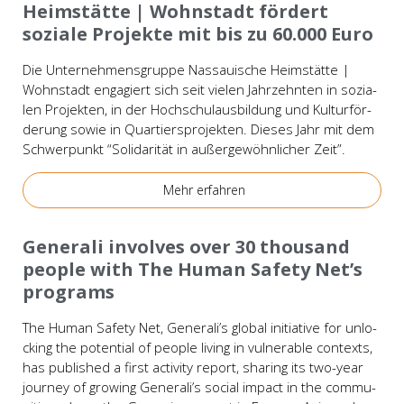
Heim­stät­te | Wohn­stadt för­dert
sozia­le Pro­jek­te mit bis zu 60.000 Euro
Die Unter­neh­mens­grup­pe Nas­saui­sche Heim­stät­te |
Wohn­stadt enga­giert sich seit vie­len Jahr­zehn­ten in sozia­
len Pro­jek­ten, in der Hoch­schul­aus­bil­dung und Kul­tur­för­
de­rung sowie in Quar­tiers­pro­jek­ten. Die­ses Jahr mit dem
Schwer­punkt “Soli­da­ri­tät in außer­ge­wöhn­li­cher Zeit”.
Mehr erfah­ren
Bei­spie­le
Gene­ra­li invol­ves over 30 thousand
peop­le with The Human Safe­ty Net’s
pro­grams
The Human Safe­ty Net, Generali’s glo­bal initia­ti­ve for unlo­
cking the poten­ti­al of peop­le living in vul­nera­ble con­texts,
has published a first activi­ty report, sharing its two-year
jour­ney of gro­wing Generali’s soci­al impact in the com­mu­