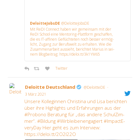
Deloit­te­Jobs­DE
@DeloitteJobsDE
Mit ReDI Con­nect haben wir gemein­sam mit der
ReDI School eine Men­to­ring-Platt­form geschaf­fen,
die es IT-affi­nen Geflüch­te­ten noch bes­ser ermög­
licht, Zugang zur Berufs­welt zu erhal­ten. Wie die
Zusam­men­ar­beit aus­sieht, berich­tet Mari­us in sei­
nem Blog­bei­trag: https://deloi.tt/3k1YM65
Twit­ter
Deloit­te Deutsch­land
·
@DeloitteDE
3 März 2021
Unse­re Kol­le­gin­nen Chris­ti­na und Lisa berich­ten
über ihre High­lights und Erfah­run­gen aus der
#Pro­bo­no Bera­tung für „das ande­re Schul­Zim­
mer“. #Bil­dung #Wirb­lei­ben­en­ga­giert #Impac­tE­
ver­y­Day Hier geht es zum Inter­view:
https://deloi.tt/2O2I22O