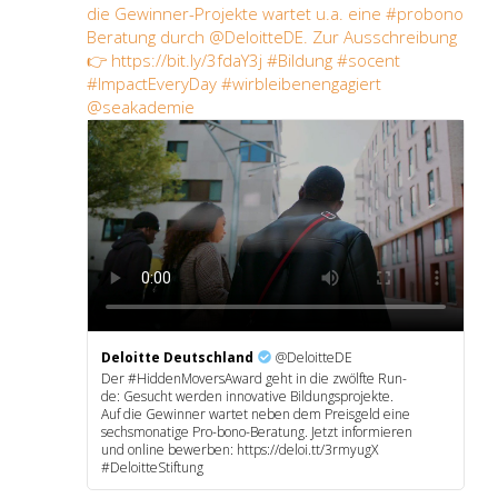
die Gewin­ner-Pro­jek­te war­tet u.a. eine #pro­bo­no
Bera­tung durch @DeloitteDE. Zur Aus­schrei­bung
👉 https://bit.ly/3fdaY3j #Bil­dung #socent
#Impac­tE­ver­y­Day #wirb­lei­ben­en­ga­giert
@seakademie
Deloit­te Deutsch­land
@DeloitteDE
Der #Hid­den­Mo­ver­sA­ward geht in die zwölf­te Run­
de: Gesucht wer­den inno­va­ti­ve Bil­dungs­pro­jek­te.
Auf die Gewin­ner war­tet neben dem Preis­geld eine
sechs­mo­na­ti­ge Pro-bono-Bera­tung. Jetzt infor­mie­ren
und online bewer­ben: https://deloi.tt/3rmyugX
#Deloit­te­Stif­tung