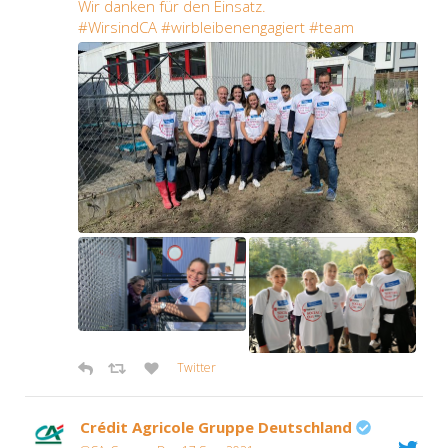
Wir dan­ken für den Ein­satz.
#Wirs­ind­CA #wirb­lei­ben­en­ga­giert #team
Twit­ter
Cré­dit Agri­co­le Grup­pe Deutsch­land