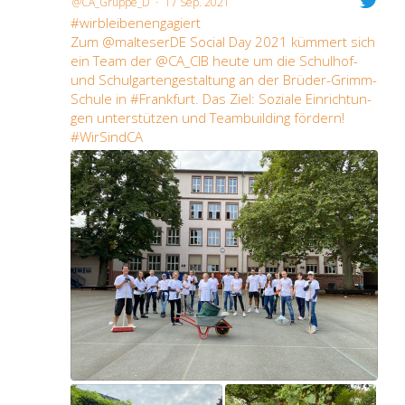
·
@CA_Gruppe_D
17 Sep. 2021
#wirb­lei­ben­en­ga­giert
Zum @malteserDE Soci­al Day 2021 küm­mert sich
ein Team der @CA_CIB heu­te um die Schul­hof-
und Schul­gar­ten­ge­stal­tung an der Brü­der-Grimm-
Schu­le in #Frank­furt. Das Ziel: Sozia­le Ein­rich­tun­
gen unter­stüt­zen und Team­buil­ding för­dern!
#WirS­ind­CA