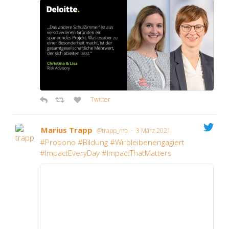
Twit­ter
Mari­us Trapp
·
@trapp_ma
3 März 2021
#Pro­bo­no #Bil­dung #Wirb­lei­ben­en­ga­giert
#Impac­tE­ver­y­Day #Impac­tT­hat­Mat­ters