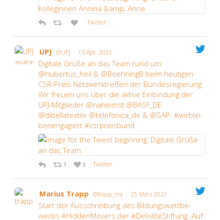
Twit­ter
UPJ
·
@UPJ
13 Apr. 2021
Digi­ta­le Grü­ße an das Team rund um
@hubertus_heil & @BoehningB beim heu­ti­gen
CSR-Preis Netz­werk­tref­fen der Bun­des­re­gie­rung.
Wir freu­en uns über die akti­ve Ein­bin­dung der
UPJ-Mit­glie­der @naheimst @BASF_DE
@dibellatextile @telefonica_de & @SAP. #wirb­lei­
ben­en­ga­giert #csrpreis­bund
Twit­ter
1
3
Mari­us Trapp
·
@trapp_ma
25 März 2021
Start der Aus­schrei­bung des Bil­dungs­wett­be­
werbs #Hid­den­Mo­vers der #Deloit­te­Stif­tung. Auf