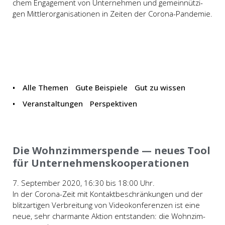
chem Enga­ge­ment von Unter­neh­men und gemein­nüt­zi­
gen Mitt­ler­or­ga­ni­sa­tio­nen in Zei­ten der Coro­na-Pan­de­mie.
Alle The­men
Gute Beispiele
Gut zu wissen
Ver­an­stal­tun­gen
Per­spek­ti­ven
Ver­an­stal­tun­gen
Die Wohn­zim­mer­spen­de — neu­es Tool
für Unter­neh­mens­ko­ope­ra­tio­nen
7. Sep­tem­ber 2020, 16:30 bis 18:00 Uhr.
In der Coro­­na-Zeit mit Kon­takt­be­schrän­kun­gen und der
blitz­ar­ti­gen Ver­brei­tung von Video­kon­fe­ren­zen ist eine
neue, sehr char­man­te Akti­on ent­stan­den: die Wohn­zim­