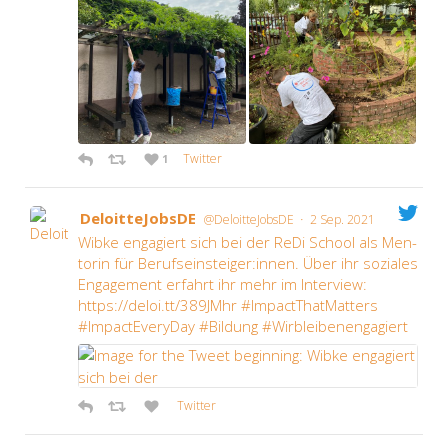
Twit­ter
1
Deloit­te­Jobs­DE
·
@DeloitteJobsDE
2 Sep. 2021
Wib­ke enga­giert sich bei der ReDi School als Men­
to­rin für Berufseinsteiger:innen. Über ihr sozia­les
Enga­ge­ment erfahrt ihr mehr im Inter­view:
https://deloi.tt/389JMhr #Impac­tT­hat­Mat­ters
#Impac­tE­ver­y­Day #Bil­dung #Wirb­lei­ben­en­ga­giert
Twit­ter