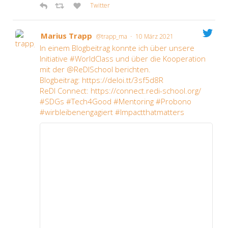
Twit­ter
Mari­us Trapp
·
@trapp_ma
10 März 2021
In einem Blog­bei­trag konn­te ich über unse­re
Initia­ti­ve #WorldClass und über die Koope­ra­ti­on
mit der @ReDISchool berich­ten.
Blog­bei­trag: https://deloi.tt/3sf5d8R
ReDI Con­nect: https://connect.redi-school.org/
#SDGs #Tech4Good #Men­to­ring #Pro­bo­no
#wirb­lei­ben­en­ga­giert #Impac­tt­hat­mat­ters