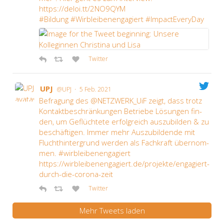
https://deloi.tt/2NO9QYM
#Bil­dung #Wirb­lei­ben­en­ga­giert #Impac­tE­ver­y­Day
Twit­ter
UPJ
·
@UPJ
5 Feb. 2021
Befra­gung des @NETZWERK_UiF zeigt, dass trotz
Kon­takt­be­schrän­kun­gen Betrie­be Lösun­gen fin­
den, um Geflüch­te­te erfolg­reich aus­zu­bil­den & zu
beschäf­ti­gen. Immer mehr Aus­zu­bil­den­de mit
Flucht­hin­ter­grund wer­den als Fach­kraft über­nom­
men. #wirb­lei­ben­en­ga­giert
https://wirbleibenengagiert.de/projekte/engagiert-
durch-die-corona-zeit
Twit­ter
Mehr Tweets laden